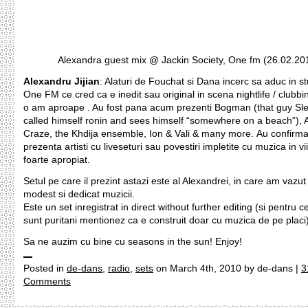
Alexandra guest mix @ Jackin Society, One fm (26.02.20
Alexandru Jijian
: Alaturi de Fouchat si Dana incerc sa aduc in st
One FM ce cred ca e inedit sau original in scena nightlife / clubb
o am aproape . Au fost pana acum prezenti Bogman (that guy Sle
called himself ronin and sees himself “somewhere on a beach”), 
Craze, the Khdija ensemble, Ion & Vali & many more. Au confirma
prezenta artisti cu liveseturi sau povestiri impletite cu muzica in vii
foarte apropiat.
Setul pe care il prezint astazi este al Alexandrei, in care am vazu
modest si dedicat muzicii.
Este un set inregistrat in direct without further editing (si pentru c
sunt puritani mentionez ca e construit doar cu muzica de pe placi)
Sa ne auzim cu bine cu seasons in the sun! Enjoy!
Posted in
de-dans
,
radio
,
sets
on March 4th, 2010 by de-dans |
3
Comments