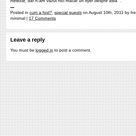
Retezat
, dar n-am văzut nici măcar un flyer despre asta. ..
Posted in
cum a fost?
,
special guests
on August 10th, 2011 by fr
minimal |
17 Comments
Leave a reply
You must be
logged in
to post a comment.