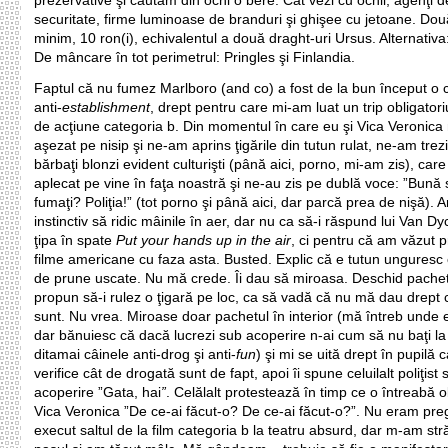
prezervative şi căutăm din ochi o bere. Cât vezi cu ochii, agenţi d
securitate, firme luminoase de branduri şi ghişee cu jetoane. Dou
minim, 10 ron(i), echivalentul a două draght-uri Ursus. Alternativa
De mâncare în tot perimetrul: Pringles şi Finlandia.
Faptul că nu fumez Marlboro (and co) a fost de la bun început o 
anti-
establishment
, drept pentru care mi-am luat un trip obligatori
de acţiune categoria b. Din momentul în care eu şi Vica Veronic
aşezat pe nisip şi ne-am aprins ţigările din tutun rulat, ne-am trezi
bărbaţi blonzi evident culturişti (până aici, porno, mi-am zis), care
aplecat pe vine în faţa noastră şi ne-au zis pe dublă voce: ”Bună 
fumaţi? Poliţia!” (tot porno şi până aici, dar parcă prea de nişă). 
instinctiv să ridic mâinile în aer, dar nu ca să-i răspund lui Van Dy
ţipa în spate
Put your hands up in the air
, ci pentru că am văzut 
filme americane cu faza asta. Busted. Explic că e tutun ungures
de prune uscate. Nu mă crede. Îi dau să miroasa. Deschid pachetu
propun să-i rulez o ţigară pe loc, ca să vadă că nu mă dau drept 
sunt. Nu vrea. Miroase doar pachetul în interior (mă întreb unde e
dar bănuiesc că dacă lucrezi sub acoperire n-ai cum să nu baţi la
ditamai câinele anti-drog şi anti-
fun
) şi mi se uită drept în pupilă 
verifice cât de drogată sunt de fapt, apoi îi spune celuilalt poliţist 
acoperire ”Gata, hai
”
. Celălalt protestează în timp ce o întreabă 
Vica Veronica ”De ce-ai făcut-o? De ce-ai făcut-o?”. Nu eram preg
execut saltul de la film categoria b la teatru absurd, dar m-am stră