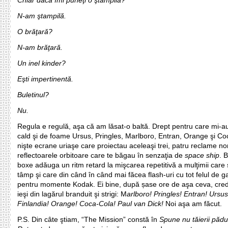
Chiar dacă îmi puneţi o ştampilă?
N-am ştampilă.
O brăţară?
N-am brăţară.
Un inel kinder?
Eşti impertinentă.
Buletinul?
Nu.
Regula e regulă, aşa că am lăsat-o baltă. Drept pentru care mi-au
cald şi de foame Ursus, Pringles, Marlboro, Entran, Orange şi Co
nişte ecrane uriaşe care proiectau aceleaşi trei, patru reclame n
reflectoarele orbitoare care te băgau în senzaţia de
space ship
. 
boxe adăuga un ritm retard la mişcarea repetitivă a mulţimii care
tâmp şi care din când în când mai făcea flash-uri cu tot felul de g
pentru momente Kodak. Ei bine, după șase ore de aşa ceva, cred
ieşi din lagărul branduit şi strigi: M
arlboro! Pringles! Entran! Ursus
Finlandia! Orange! Coca-Cola! Paul van Dick!
Noi aşa am făcut.
P.S. Din câte ştiam, “The Mission” constă în
Spune nu tăierii pădur