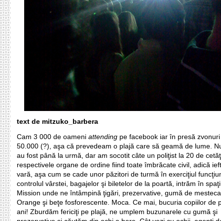
text de mitzuko_barbera
Cam 3 000 de oameni
attending
pe facebook iar în presă zvonuri
50.000 (?), aşa că prevedeam o plajă care să geamă de lume. Nu 
au fost până la urmă, dar am socotit câte un poliţist la 20 de cetăţ
respectivele organe de ordine fiind toate îmbrăcate civil, adică ieft
vară, aşa cum se cade unor păzitori de turmă în exerciţiul funcţiu
controlul vârstei, bagajelor şi biletelor de la poartă, intrăm în spaţ
Mission unde ne întâmpină ţigări, prezervative, gumă de mestecat
Orange şi beţe fosforescente. Moca. Ce mai, bucuria copiilor de 
ani! Zburdăm fericiţi pe plajă, ne umplem buzunarele cu gumă şi