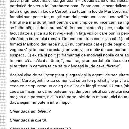
pasul şi am tăcut mâlc. Mă gândeam – trebuie să fie o manifesta
patriotică de vreun fel întrebarea asta. Poate omul e scandaliza
tutun unguresc în loc de Carpaţi sau tutun în loc de Marlboro, nai
fanatici sunt peste tot, nu ştii cum dai peste unul care lucrează în 
Filmul n-a mai durat mult pentru că în timp ce eu încercam să înţ
se întâmplă, cei doi s-au hotărât în unanimitate să plece, mulţumiţ
făcut datoria şi că au fost vi-gi-lenţi în faţa viciilor care pun în peri
sănătatea tineretului român. De unde am tras concluzia că: 1)e o
fumezi Marlboro dar iarbă nu, 2) nu contează cât eşti de paşnic, p
veghează şi te poate aresta şi preventiv, pe motiv de comportam
suspect , 3) există şi poliţişti frământaţi de motivaţii nobile care a
te prind că ai călcat strâmb, îţi mai trag şi un perdaf părintesc de 
şi te trimit în camera ta ca să te gândeşti la „de ce-ai făcut-o”.
Acelaşi vibe de zel inconştient şi agresiv şi la agenţii de securitate
ieşire. Care agenţi ne-au comunicat cu un ton plictisit şi o privire
ceea ce ne spusese un coleg de-al lor de lângă standul Ursus (sic!
ceea ce însemna că nu puteam ieşi din perimetrul concertului nic
maşina din parcare, nici în altă parte, nici doua minute, nici doua
dacă ieşim, nu putem intra înapoi.
Chiar dacă am biletul?
Chiar dacă ai biletul.