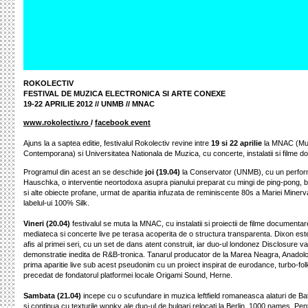
ROKOLECTIV
FESTIVAL DE MUZICA ELECTRONICA SI ARTE CONEXE
19-22 APRILIE 2012 // UNMB // MNAC
www.rokolectiv.ro
/
facebook event
Ajuns la a saptea editie, festivalul Rokolectiv revine intre
19 si 22 aprilie
la MNAC (Muz
Contemporana) si Universitatea Nationala de Muzica, cu concerte, instalatii si filme 
Programul din acest an se deschide
joi (19.04)
la Conservator (UNMB), cu un perfo
Hauschka, o interventie neortodoxa asupra pianului preparat cu mingi de ping-pong, 
si alte obiecte profane, urmat de aparitia infuzata de reminiscente 80s a Mariei Minerva,
labelul-ui 100% Silk.
Vineri (20.04)
festivalul se muta la MNAC, cu instalatii si proiectii de filme documentar
mediateca si concerte live pe terasa acoperita de o structura transparenta. Dixon est
afis al primei seri, cu un set de dans atent construit, iar duo-ul londonez Disclosure v
demonstratie inedita de R&B-tronica. Tanarul producator de la Marea Neagra, Anadolchi
prima aparitie live sub acest pseudonim cu un proiect inspirat de eurodance, turbo-folk
precedat de fondatorul platformei locale Origami Sound, Herne.
Sambata (21.04)
incepe cu o scufundare in muzica leftfield romaneasca alaturi de Ba
si continua cu texturile wonky ale duo-ul de bulgari relocati la Berlin, 1000 names. Pent