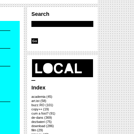
Search
Index
academia
(45)
art.ist
(58)
buzz.RO
(101)
copy++
(19)
cum a fost?
(91)
de-dans
(369)
dezbateri
(75)
download
(286)
film
(29)