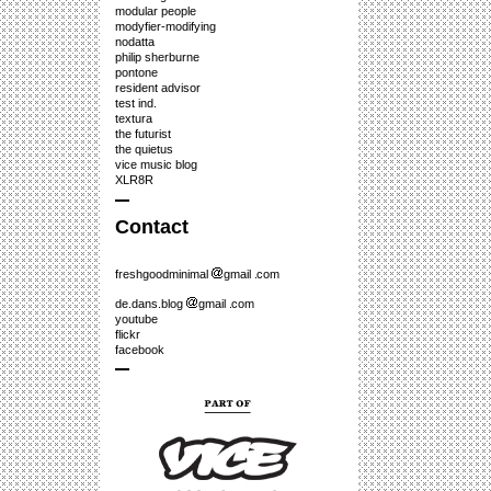
modular people
modyfier-modifying
nodatta
philip sherburne
pontone
resident advisor
test ind.
textura
the futurist
the quietus
vice music blog
XLR8R
Contact
freshgoodminimal
gmail
com
de.dans.blog
gmail
com
youtube
flickr
facebook