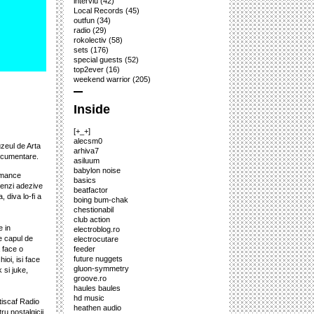
interviu
(42)
Local Records
(45)
outfun
(34)
radio
(29)
rokolectiv
(58)
sets
(176)
special guests
(52)
top2ever
(16)
weekend warrior
(205)
Inside
[+_+]
alecsm0
eul de Arta
arhiva7
documentare.
asiluum
babylon noise
rmance
basics
benzi adezive
beatfactor
 diva lo-fi a
boing bum-chak
chestionabil
club action
e in
electroblog.ro
e capul de
electrocutare
a face o
feeder
future nuggets
oi, isi face
gluon-symmetry
 si juke,
groove.ro
haules baules
hd music
tiscaf Radio
heathen audio
ru nostalgicii