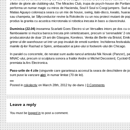
zilelor de glorie ale clubbing-ului, The Miracles Club, trupa de psych-house din Portlan
performa un numar magic cu miros de Hacienda, Soul II Soul si Coogi jumpers. Sud-
Matias Aguayo coloreaza seara cu un mix de house, swing, italo-disco, kwaito, huar
sau champeta, iar Sillyconductor revine la Rokolectiv cu un nou proiect mutant de po
produs la granita cu acustica microtonala si robotica inecata in bass a clavecinului.
Duminica (22.04)
inseamna Scarlatti Goes Electro si un Versailles intors pe dos cu 
flamboaiante si muzica baroca trecuta prin sintetizatoare, precum si ‘serenadele’ 2-st
producatorului de doar 19 ani din Glasgow, Koreless. Venita din Berlin via Bristol, Em
grime-ul din warehouse-uri intr-un pop invaluit de emotii sumbre. Inchiderea festivalul
mainile dj-ilor Rashad si Spinn, ambasadori ai juke-ului si footwork-ului din Chicago.
In paralel cu concertele, de neratat sunt audio-tancul artistului Nik Novak (Panzer), pa
MNAC-ului, precum si sculptura sonora a fratilor Andre si Michel Decosterd, Cycloid-
premiata la Ars Electronica.
Pass-urile de 4 zile
(singurele care garanteaza accesul la seara de deschidere de joi 
sunt puse la vanzare
aici
, in numar limitat (70 de lei).
Posted in
rokolectiv
on March 28th, 2012 by de-dans |
0 Comments
Leave a reply
You must be
logged in
to post a comment.