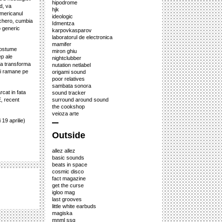
hipodrome
d, va
hjk
americanul
ideologic
achero, cumbia
Idmentza
p generic
karpovkasparov
laboratorul de electronica
mamifer
costume
miron ghiu
ep ale
nightclubber
ika transforma
nutation netlabel
ui ramane pe
origami sound
poor relatives
sambata sonora
rcat in fata
sound tracker
E, recent
surround around sound
the cookshop
veioza arte
19 aprilie)
Outside
allez allez
basic sounds
beats in space
cosmic disco
fact magazine
get the curse
igloo mag
last grooves
little white earbuds
magiska
mnml ssg