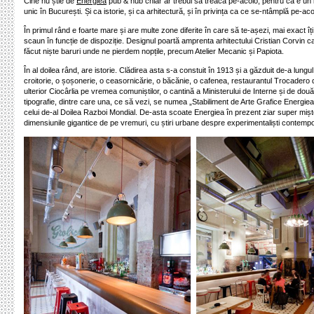
Cine nu știe de
Energiea
pub & hub chiar ar trebui să treacă pe-acolo, pentru că e un l
unic în București. Și ca istorie, și ca arhitectură, și în privința ca ce se-ntâmplă pe-aco
În primul rând e foarte mare și are multe zone diferite în care să te-așezi, mai exact îți 
scaun în funcție de dispoziție. Designul poartă amprenta arhitectului Cristian Corvin c
făcut niște baruri unde ne pierdem nopțile, precum Atelier Mecanic și Papiota.
În al doilea rând, are istorie. Clădirea asta s-a constuit în 1913 și a găzduit de-a lungul
croitorie, o șoșonerie, o ceasornicărie, o băcănie, o cafenea, restaurantul Trocadero 
ulterior Ciocârlia pe vremea comuniștilor, o cantină a Ministerului de Interne și de două
tipografie, dintre care una, ce să vezi, se numea „Stabiliment de Arte Grafice Energiea
celui de-al Doilea Razboi Mondial. De-asta scoate Energiea în prezent ziar super mișto
dimensiunile gigantice de pe vremuri, cu știri urbane despre experimentaliști contempo