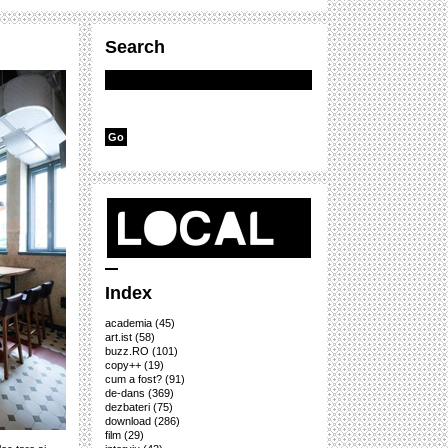
Search
Index
academia
(45)
art.ist
(58)
buzz.RO
(101)
copy++
(19)
cum a fost?
(91)
de-dans
(369)
dezbateri
(75)
download
(286)
film
(29)