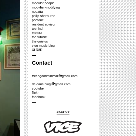
modular people
modyfier-modifying
nodatta
philip sherburne
pontone
resident advisor
test ind.
textura
the futurist
the quietus
vice music blog
XLR8R
Contact
freshgoodminimal
gmail
com
de.dans.blog
gmail
com
youtube
flickr
facebook