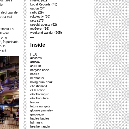
oc tare și
interviu
(42)
Local Records
(45)
lo.
outfun
(34)
alegi tipul de
radio
(29)
rokolectiv
(58)
are a mai
sets
(176)
special guests
(52)
top2ever
(16)
 timpului o
weekend warrior
(205)
devenit
 ori o
”, în perioada
Inside
, la
rani.
[+_+]
alecsm0
arhiva7
asiluum
babylon noise
basics
beatfactor
boing bum-chak
chestionabil
club action
electroblog.ro
electrocutare
feeder
future nuggets
gluon-symmetry
groove.ro
haules baules
hd music
heathen audio