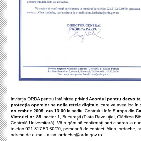
Invitaţia ORDA pentru întâlnirea privind A
cordul pentru dezvolta
protecţia operelor pe noile reţele digitale
, care va avea loc în
noiembrie 2009
,
ora 13:00
la sediul Centrului Info Europa din
Ca
Victoriei nr. 88
, sector 1, Bucureşti (Piata Revoluţiei, Clădirea Bi
Centrală Universitară). Vă rugăm să confirmaţi participarea la nu
telefon 021.317.50.60/70, persoană de contact: Alina Iordache, s
adresa de e-mail: alina.iordache@orda.gov.ro.